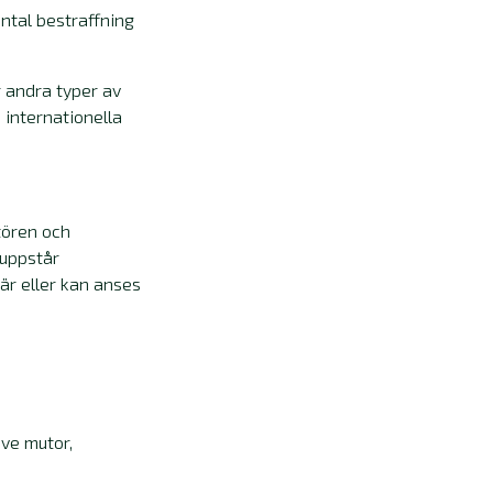
ntal bestraffning
r andra typer av
 internationella
tören och
 uppstår
är eller kan anses
ive mutor,