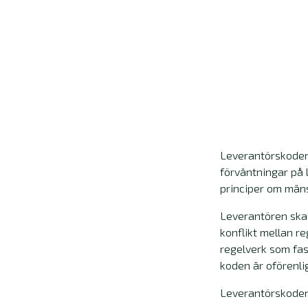
Leverantörskoden
förväntningar på 
principer om mänsk
Leverantören skall
konflikt mellan r
regelverk som fas
koden är oförenlig
Leverantörskoden 