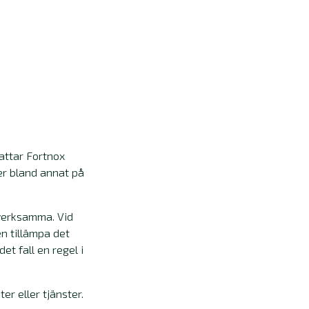
attar Fortnox
er bland annat på
r verksamma. Vid
n tillämpa det
et fall en regel i
r eller tjänster.