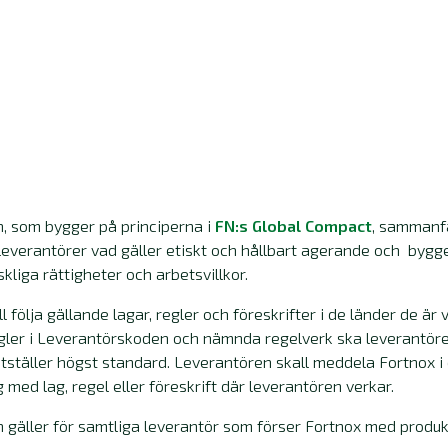
, som bygger på principerna i
FN:s Global Compact
, sammanf
leverantörer vad gäller etiskt och hållbart agerande och bygg
liga rättigheter och arbetsvillkor.
 följa gällande lagar, regler och föreskrifter i de länder de ä
egler i Leverantörskoden och nämnda regelverk ska leverantöre
tställer högst standard. Leverantören skall meddela Fortnox i d
 med lag, regel eller föreskrift där leverantören verkar.
gäller för samtliga leverantör som förser Fortnox med produkte