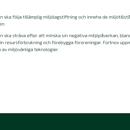
 ska följa tillämplig miljölagstiftning och inneha de miljötills
en.
n ska sträva efter att minska sin negativa miljöpåverkan, bla
sin resursförbrukning och förebygga föroreningar. Fortnox upp
 av miljövänliga teknologier.