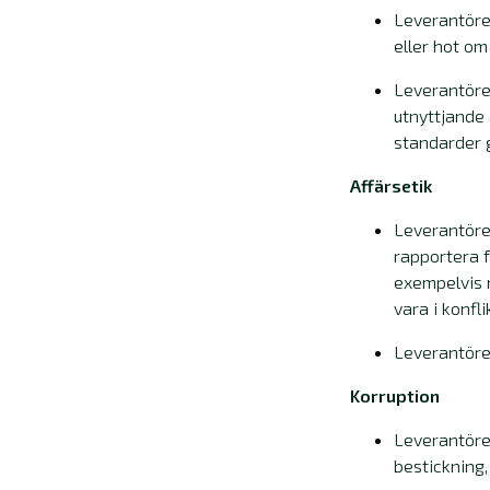
Leverantören
eller hot om
Leverantören
utnyttjande 
standarder g
Affärsetik
Leverantöre
rapportera f
exempelvis n
vara i konfl
Leverantören
Korruption
Leverantören
bestickning,