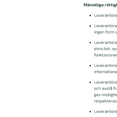
Mänskliga rättig
Leverantören
Leverantöre
ingen form a
Leverantören
etnicitet, se
funktionsned
Leverantören
internatione
Leverantören
och avstå f
ges möjlighe
respekteras
Leverantören