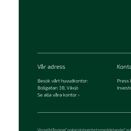
Vår adress
Kont
Besök vårt huvudkontor:
Press
Bollgatan 3B, Växjö
Invest
Se alla våra kontor
Visselblåsning
Cookies
Integritetsmeddelande
Coo