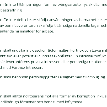
 får inte tillämpa någon form av tvångsarbete, fysisk eller me
 bestraffning.
 får inte delta i eller stödja användningen av barnarbete elle
av barn. Leverantören ska följa tillämpliga nationella lagar och
ällande minimiålder för arbete.
n skall undvika intressekonflikter mellan Fortnox och Leveran
aktiska eller potentiella intressekonflikter. En intressekonflikt
är leverantörens privata intressen eller personliga relationer 
ikt med Fortnox intressen.
 skall behandla personuppgifter i enlighet med tillämplig lag.
 skall iaktta nolltolerans mot alla former av korruption, inklus
 otillbörliga förmåner och handel med inflytande.