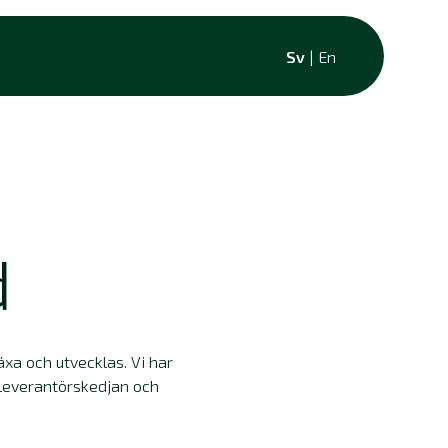
Sv
|
En
d
äxa och utvecklas. Vi har
a leverantörskedjan och