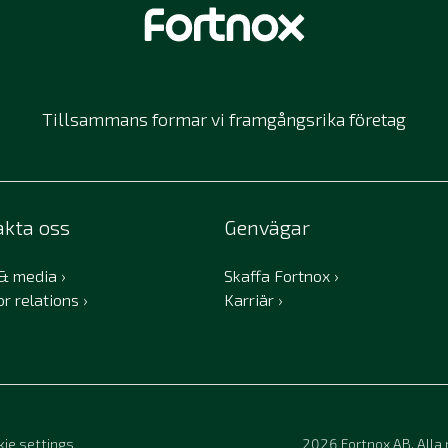
Tillsammans formar vi framgångsrika företag
akta oss
Genvägar
 & media
Skaffa Fortnox
or relations
Karriär
kie settings
2026
Fortnox AB. Alla 