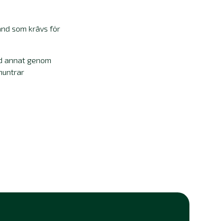
tånd som krävs för
nd annat genom
muntrar