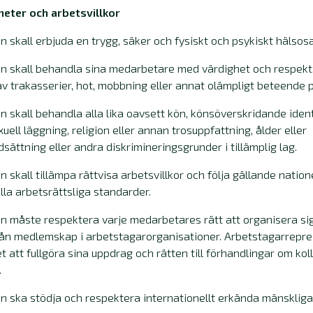
heter och arbetsvillkor
 skall erbjuda en trygg, säker och fysiskt och psykiskt hälsos
n skall behandla sina medarbetare med värdighet och respekt. 
v trakasserier, hot, mobbning eller annat olämpligt beteende 
 skall behandla alla lika oavsett kön, könsöverskridande identi
xuell läggning, religion eller annan trosuppfattning, ålder eller
sättning eller andra diskrimineringsgrunder i tillämplig lag.
 skall tillämpa rättvisa arbetsvillkor och följa gällande nation
lla arbetsrättsliga standarder.
 måste respektera varje medarbetares rätt att organisera sig i,
rån medlemskap i arbetstagarorganisationer. Arbetstagarrepre
t att fullgöra sina uppdrag och rätten till förhandlingar om koll
.
 ska stödja och respektera internationellt erkända mänskliga 